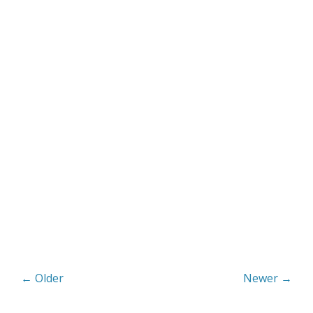
← Older
Newer →