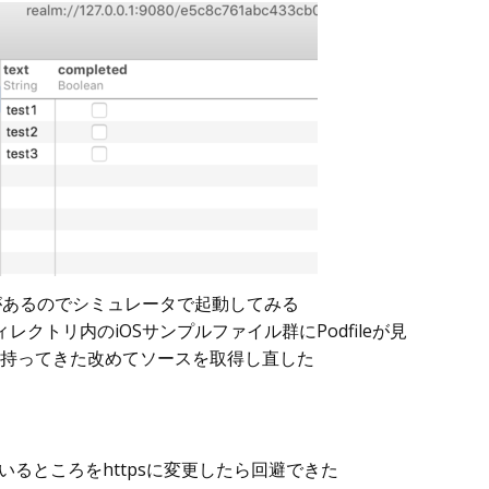
があるのでシミュレータで起動してみる
クトリ内のiOSサンプルファイル群にPodfileが見
から持ってきた改めてソースを取得し直した
としているところをhttpsに変更したら回避できた