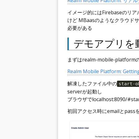
Realm Mobile Platfor
イメージ的にはFirebase
けど MBaasのようなクラウ
必要がある
デモアプリを
まずはrealm-mobile-platfo
Realm Mobile Platform: Gettin
解凍したファイル中の
start-o
serverが起動し
ブラウザでlocalhost:8090/#s
初回アクセス時にemailとpas