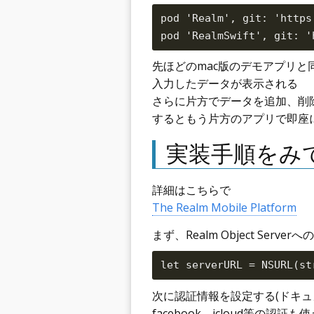
pod 'Realm', git: 'https
先ほどのmac版のデモアプリと
入力したデータが表示される
さらに片方でデータを追加、削
するともう片方のアプリで即座
実装手順をみ
詳細はこちらで
The Realm Mobile Platform
まず、Realm Object Serve
次に認証情報を設定する(ドキュメン
facebook、icloud等の認証も