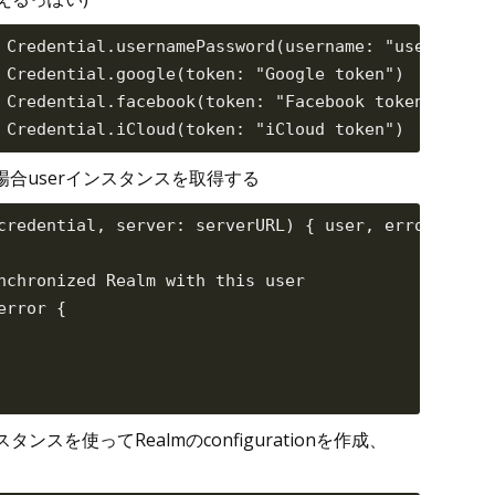
 Credential.usernamePassword(username: "username",
 Credential.google(token: "Google token")

 Credential.facebook(token: "Facebook token")

合userインスタンスを取得する
credential, server: serverURL) { user, error in

nchronized Realm with this user

rror {

スタンスを使ってRealmのconfigurationを作成、