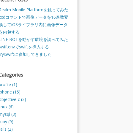
Realm Mobile Platformを触ってみた
xxdコマンドで画像データを16進数変
換してiOSライブラリ内に画像データ
を内包する
LINE BOTを動かす環境を調べてみた
swiftenvでswiftを導入する
try!Swiftに参加してきました
Categories
profile (1)
iphone (15)
objective-c (3)
linux (6)
mysql (3)
ruby (9)
rails (2)