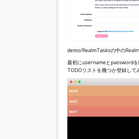
demo/RealmTasksの中のR
最初にusernameとpasswo
TODOリストを幾つか登録して