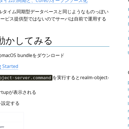
m: リアルタイムの同期と、Coreのオープンソース化
のリアルタイム同期型データベースと同じようなものっぽい
ドサービス提供型ではないのでサーバは自前で運用する
動かしてみる
rmのmacOS bundleをダウンロード
g Started
を実行するとrealm-object-
bject-server.command
tartupが表示される
sを設定する