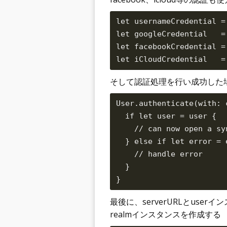
let usernameCredential =
let googleCredential   =
let facebookCredential =
そして認証処理を行い成功した場
User.authenticate(with: 
  if let user = user {

    // can now open a sy
  } else if let error = e
    // handle error

  }

最後に、serverURLとuserイン
realmインスタンスを作成する