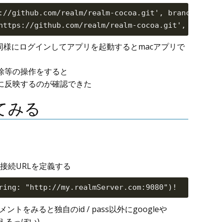
://github.com/realm/realm-cocoa.git', branch: 'mas
同様にログインしてアプリを起動するとmacアプリで
除等の操作をすると
に反映するのが確認できた
てみる
rへの接続URLを定義する
トをみると独自のid / pass以外にgoogleや
使えるっぽい)