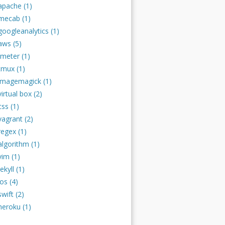
apache (1)
mecab (1)
googleanalytics (1)
aws (5)
jmeter (1)
tmux (1)
imagemagick (1)
virtual box (2)
css (1)
vagrant (2)
regex (1)
algorithm (1)
vim (1)
jekyll (1)
ios (4)
swift (2)
heroku (1)