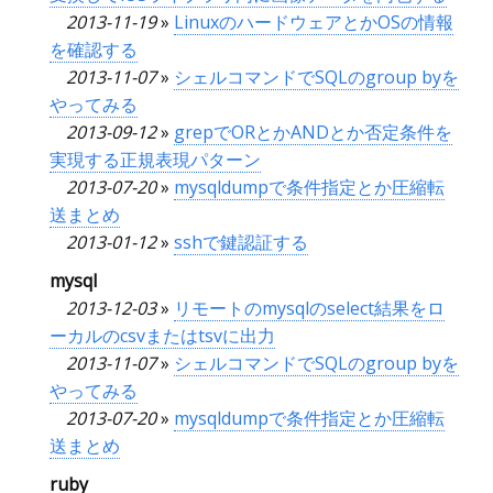
2013-11-19
»
LinuxのハードウェアとかOSの情報
を確認する
2013-11-07
»
シェルコマンドでSQLのgroup byを
やってみる
2013-09-12
»
grepでORとかANDとか否定条件を
実現する正規表現パターン
2013-07-20
»
mysqldumpで条件指定とか圧縮転
送まとめ
2013-01-12
»
sshで鍵認証する
mysql
2013-12-03
»
リモートのmysqlのselect結果をロ
ーカルのcsvまたはtsvに出力
2013-11-07
»
シェルコマンドでSQLのgroup byを
やってみる
2013-07-20
»
mysqldumpで条件指定とか圧縮転
送まとめ
ruby