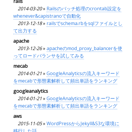
rails
2014-03-20
»
Railsのバッチ処理のcrontab設定を
whenever&capistranoで自動化
2013-12-18
»
railsでschema.rbをsqlファイルとし
て出力する
apache
2013-12-26
»
apacheのmod_proxy_balancerを使
ってロードバランサを試してみる
mecab
2014-01-21
»
GoogleAnalyticsの流入キーワード
をmecabで形態素解析して頻出単語をランキング
googleanalytics
2014-01-21
»
GoogleAnalyticsの流入キーワード
をmecabで形態素解析して頻出単語をランキング
aws
2015-11-05
»
WordPressからJekyll&S3な環境に
移行した話