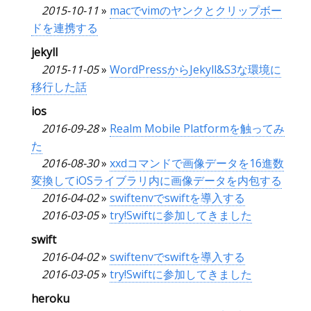
2015-10-11
»
macでvimのヤンクとクリップボー
ドを連携する
jekyll
2015-11-05
»
WordPressからJekyll&S3な環境に
移行した話
ios
2016-09-28
»
Realm Mobile Platformを触ってみ
た
2016-08-30
»
xxdコマンドで画像データを16進数
変換してiOSライブラリ内に画像データを内包する
2016-04-02
»
swiftenvでswiftを導入する
2016-03-05
»
try!Swiftに参加してきました
swift
2016-04-02
»
swiftenvでswiftを導入する
2016-03-05
»
try!Swiftに参加してきました
heroku