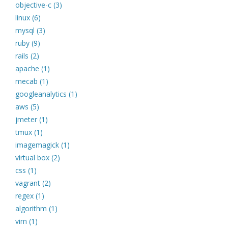
objective-c (3)
linux (6)
mysql (3)
ruby (9)
rails (2)
apache (1)
mecab (1)
googleanalytics (1)
aws (5)
jmeter (1)
tmux (1)
imagemagick (1)
virtual box (2)
css (1)
vagrant (2)
regex (1)
algorithm (1)
vim (1)