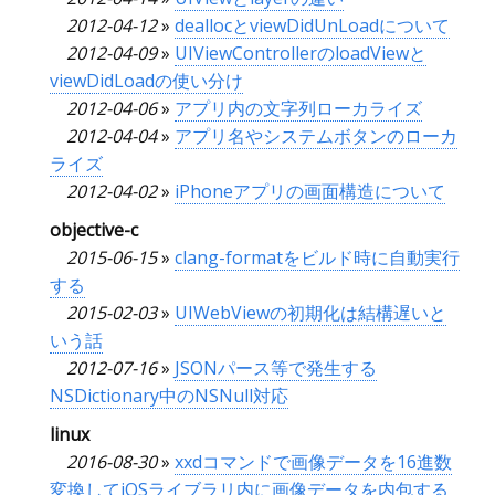
2012-04-12
»
deallocとviewDidUnLoadについて
2012-04-09
»
UIViewControllerのloadViewと
viewDidLoadの使い分け
2012-04-06
»
アプリ内の文字列ローカライズ
2012-04-04
»
アプリ名やシステムボタンのローカ
ライズ
2012-04-02
»
iPhoneアプリの画面構造について
objective-c
2015-06-15
»
clang-formatをビルド時に自動実行
する
2015-02-03
»
UIWebViewの初期化は結構遅いと
いう話
2012-07-16
»
JSONパース等で発生する
NSDictionary中のNSNull対応
linux
2016-08-30
»
xxdコマンドで画像データを16進数
変換してiOSライブラリ内に画像データを内包する