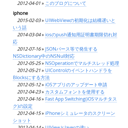
2012-04-01
»
このブログについて
iphone
2015-02-03
»
UIWebViewの初期化は結構遅いと
いう話
2014-03-04
»
iosのpush通知用証明書期限切れ対
応
2012-07-16
»
JSONパース等で発生する
NSDictionary中のNSNull対応
2012-05-25
»
NSOperationでマルチスレッド処理
2012-05-21
»
UIControlのイベントハンドラを
Blocksにする方法
2012-05-12
»
iOSアプリのアップデート申請
2012-04-23
»
カスタムフォントを使用する
2012-04-16
»
Fast App Switching(iOSマルチタス
ク)の設定
2012-04-15
»
iPhoneシミュレータのスクリーン
ショット
2012-04-14
»
UIViewとlayerの違い