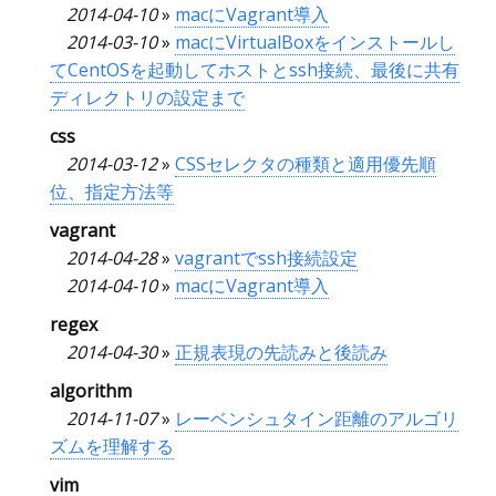
2014-04-10
»
macにVagrant導入
2014-03-10
»
macにVirtualBoxをインストールし
てCentOSを起動してホストとssh接続、最後に共有
ディレクトリの設定まで
css
2014-03-12
»
CSSセレクタの種類と適用優先順
位、指定方法等
vagrant
2014-04-28
»
vagrantでssh接続設定
2014-04-10
»
macにVagrant導入
regex
2014-04-30
»
正規表現の先読みと後読み
algorithm
2014-11-07
»
レーベンシュタイン距離のアルゴリ
ズムを理解する
vim