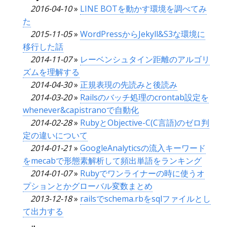
2016-04-10
»
LINE BOTを動かす環境を調べてみ
た
2015-11-05
»
WordPressからJekyll&S3な環境に
移行した話
2014-11-07
»
レーベンシュタイン距離のアルゴリ
ズムを理解する
2014-04-30
»
正規表現の先読みと後読み
2014-03-20
»
Railsのバッチ処理のcrontab設定を
whenever&capistranoで自動化
2014-02-28
»
RubyとObjective-C(C言語)のゼロ判
定の違いについて
2014-01-21
»
GoogleAnalyticsの流入キーワード
をmecabで形態素解析して頻出単語をランキング
2014-01-07
»
Rubyでワンライナーの時に使うオ
プションとかグローバル変数まとめ
2013-12-18
»
railsでschema.rbをsqlファイルとし
て出力する