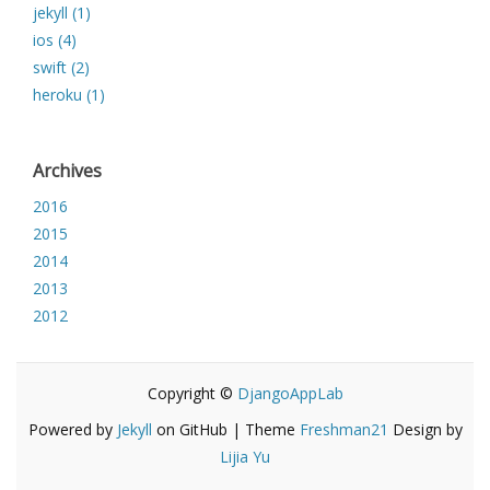
jekyll (1)
ios (4)
swift (2)
heroku (1)
Archives
2016
2015
2014
2013
2012
Copyright ©
DjangoAppLab
Powered by
Jekyll
on GitHub | Theme
Freshman21
Design by
Lijia Yu