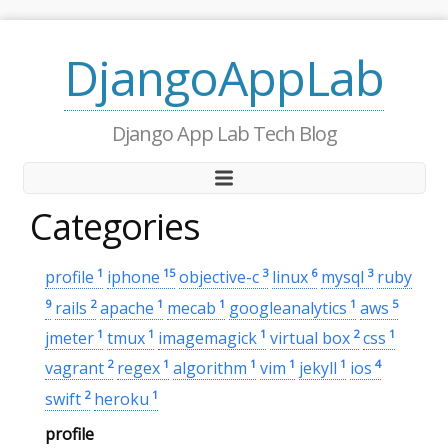
DjangoAppLab
Django App Lab Tech Blog
Categories
1
15
3
6
3
profile
iphone
objective-c
linux
mysql
ruby
9
2
1
1
1
5
rails
apache
mecab
googleanalytics
aws
1
1
1
2
1
jmeter
tmux
imagemagick
virtual box
css
2
1
1
1
1
4
vagrant
regex
algorithm
vim
jekyll
ios
2
1
swift
heroku
profile