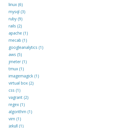
linux (6)
mysql (3)
ruby (9)
rails (2)
apache (1)
mecab (1)
googleanalytics (1)
aws (5)
jmeter (1)
tmux (1)
imagemagick (1)
virtual box (2)
css (1)
vagrant (2)
regex (1)
algorithm (1)
vim (1)
jekyll (1)