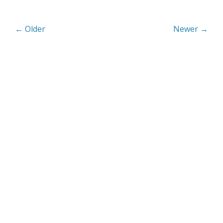
← Older
Newer →