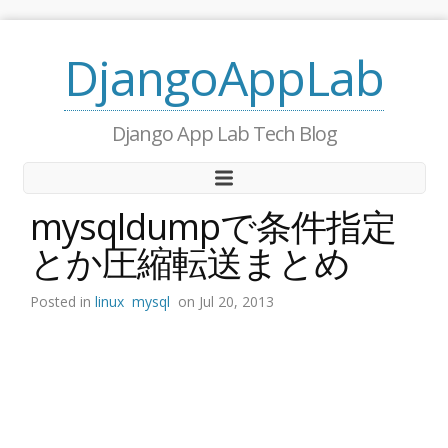
DjangoAppLab
Django App Lab Tech Blog
mysqldumpで条件指定
とか圧縮転送まとめ
Posted in
linux
mysql
on Jul 20, 2013