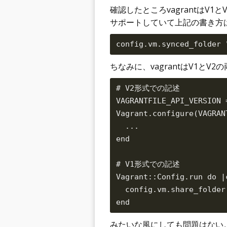
確認したところvagrantはV
サポートしていて上記の書き方は
ちなみに、vagrantはV1と
# V2形式での記述

VAGRANTFILE_API_VERSION =
Vagrant.configure(VAGRAN
  ...

end

# V1形式での記述

Vagrant::Config.run do |c
  config.vm.share_folder
みたいな風にしても問題はない