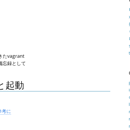
vagrant
備忘録として
と起動
を参考に