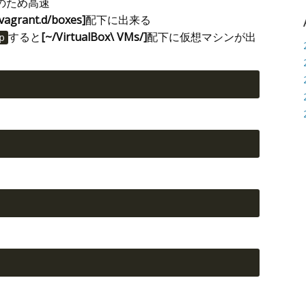
のため高速
.vagrant.d/boxes]
配下に出来る
すると
[~/VirtualBox\ VMs/]
配下に仮想マシンが出
p