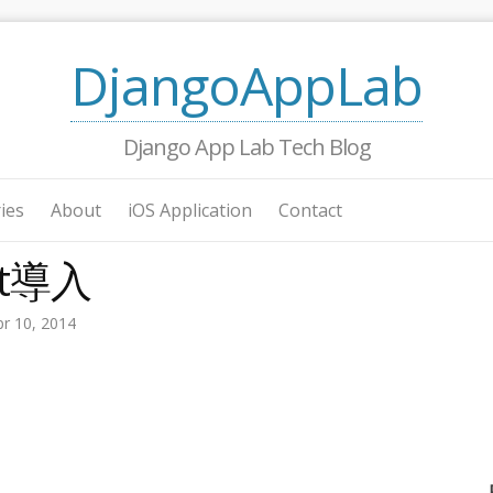
DjangoAppLab
Django App Lab Tech Blog
ies
About
iOS Application
Contact
nt導入
pr 10, 2014