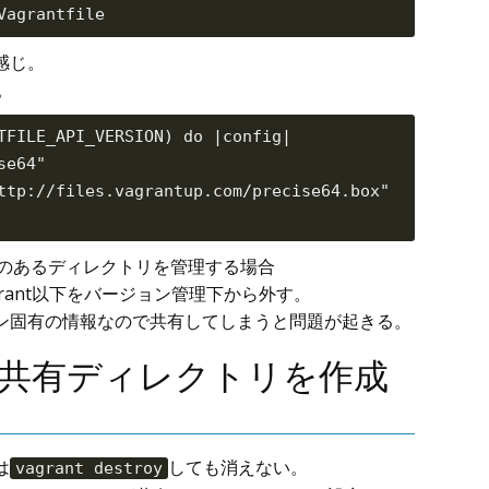
感じ。
。
TFILE_API_VERSION) do |config|

e64"

ttp://files.vagrantup.com/precise64.box"

ileのあるディレクトリを管理する場合
grant以下をバージョン管理下から外す。
ン固有の情報なので共有してしまうと問題が起きる。
の共有ディレクトリを作成
は
しても消えない。
vagrant destroy