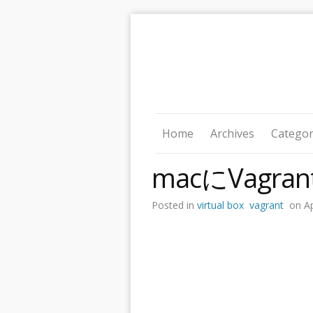
Home
Archives
Categor
macにVagra
Posted in
virtual box
vagrant
on A