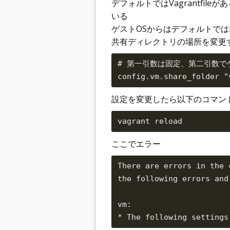
デフォルトではVagrantfi
いる
ゲストOSからはデフォルトでは[/
共有ディレクトリの場所を変更する
# 第一引数は固定、第二引数で
設定を変更したら以下のコマン
ここでエラー
There are errors in the 
the following errors and 
vm:
