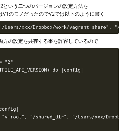
1とV2という二つのバージョンの設定方法を
V1のモノだったのでV2では以下のように書く
V2の両方の設定を共存する事を許容しているので
 "2"

TFILE_API_VERSION) do |config|

onfig|

 "v-root", "/shared_dir", "/Users/xxx/Dropbox/work
。