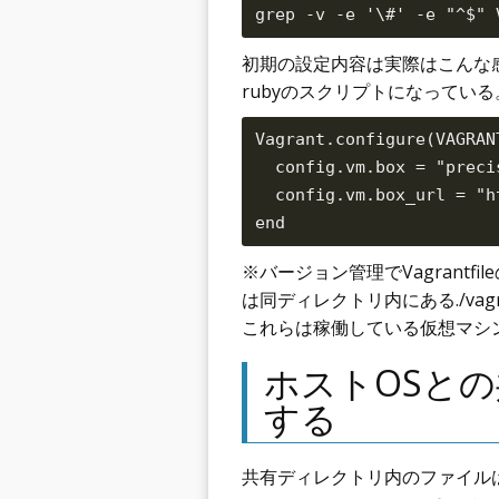
初期の設定内容は実際はこんな
rubyのスクリプトになっている
Vagrant.configure(VAGRAN
  config.vm.box = "precis
  config.vm.box_url = "h
※バージョン管理でVagrantf
は同ディレクトリ内にある./va
これらは稼働している仮想マシ
ホストOSと
する
共有ディレクトリ内のファイル