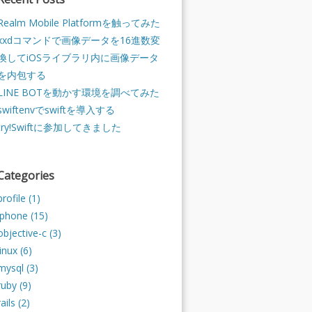
Realm Mobile Platformを触ってみた
xxdコマンドで画像データを16進数変
換してiOSライブラリ内に画像データ
を内包する
LINE BOTを動かす環境を調べてみた
swiftenvでswiftを導入する
try!Swiftに参加してきました
Categories
profile (1)
iphone (15)
objective-c (3)
linux (6)
mysql (3)
ruby (9)
rails (2)