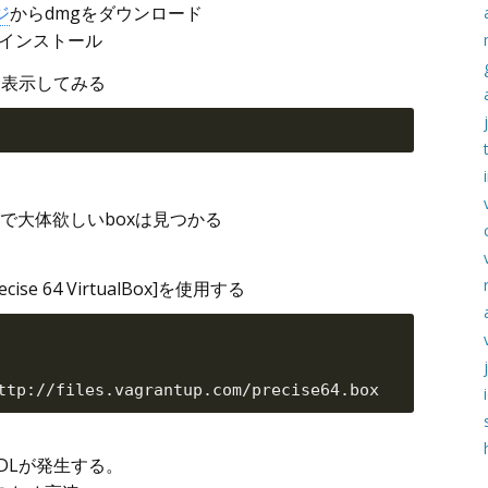
ジ
からdmgをダウンロード
てインストール
nを表示してみる
で大体欲しいboxは見つかる
se 64 VirtualBox]を使用する
のDLが発生する。