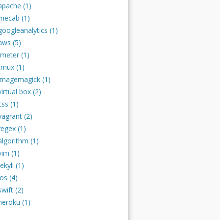
apache (1)
mecab (1)
googleanalytics (1)
aws (5)
jmeter (1)
tmux (1)
imagemagick (1)
virtual box (2)
css (1)
vagrant (2)
regex (1)
algorithm (1)
vim (1)
jekyll (1)
ios (4)
swift (2)
heroku (1)