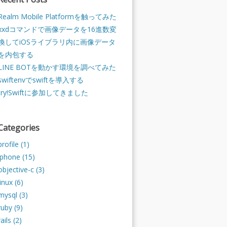
Realm Mobile Platformを触ってみた
xxdコマンドで画像データを16進数変
換してiOSライブラリ内に画像データ
を内包する
LINE BOTを動かす環境を調べてみた
swiftenvでswiftを導入する
try!Swiftに参加してきました
Categories
profile (1)
iphone (15)
objective-c (3)
linux (6)
mysql (3)
ruby (9)
rails (2)