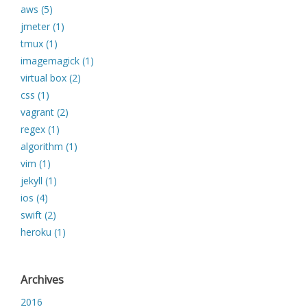
aws (5)
jmeter (1)
tmux (1)
imagemagick (1)
virtual box (2)
css (1)
vagrant (2)
regex (1)
algorithm (1)
vim (1)
jekyll (1)
ios (4)
swift (2)
heroku (1)
Archives
2016