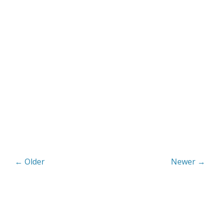
← Older
Newer →